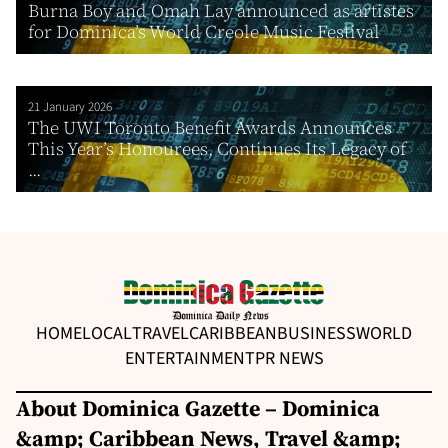
Burna Boy and Omah Lay announced as artistes
for Dominica’s World Creole Music Festival
21 January 2026
The UWI Toronto Benefit Awards Announces
This Year’s Honourees, Continues Its Legacy of
...
HOME
LOCAL
TRAVEL
CARIBBEAN
BUSINESS
WORLD
ENTERTAINMENT
PR NEWS
About Dominica Gazette – Dominica
&amp; Caribbean News, Travel &amp;