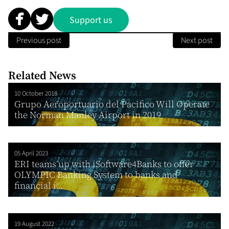
Support us
Previous post
Next post
Related News
10 October 2018
Grupo Aeroportuario del Pacifico Will Operate
the Norman Manley Airport in 2019
05 April 2023
ERI teams up with iSoftware4Banks to offer
OLYMPIC Banking System to banks and
financial i...
19 August 2022